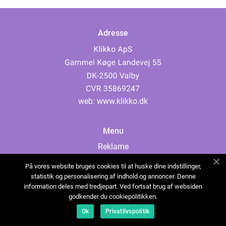
Adresse
web:
www.klikko.dk
Menu
Reklame
Om oss
På vores website bruges cookies til at huske dine indstillinger,
Cookies
statistik og personalisering af indhold og annoncer. Denne
information deles med tredjepart. Ved fortsat brug af websiden
Kontakt Oss
godkender du cookiepolitikken.
Sitemap
Ok
Privatlivspolitik