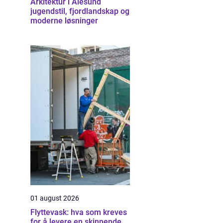
Arkitektur i Ålesund
jugendstil, fjordlandskap og
moderne løsninger
01 august 2026
Flyttevask: hva som kreves
for å levere en skinnende