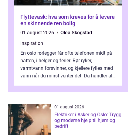
Flyttevask: hva som kreves for å levere
en skinnende ren bolig
01 august 2026
Olea Skogstad
inspiration
En oslo rørlegger får ofte telefonen midt på
natten, i helger og ferier. Rør ryker,
varmtvann forsvinner, og kjellere fylles med
vann når du minst venter det. Da handler alt
om én ting: å ha noen å ri...
01 august 2026
Elektriker i Asker og Oslo: Trygg
og moderne hjelp til hjem og
bedrift