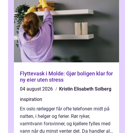
Flyttevask i Molde: Gjør boligen klar for
ny eier uten stress
04 august 2026
Kristin Elisabeth Solberg
inspiration
En oslo rørlegger får ofte telefonen midt på
natten, i helger og ferier. Rør ryker,
varmtvann forsvinner, og kjellere fylles med
vann når du minst venter det. Da handler alt