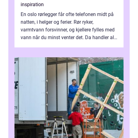
inspiration
En oslo rørlegger får ofte telefonen midt på
natten, i helger og ferier. Rør ryker,
varmtvann forsvinner, og kjellere fylles med
vann når du minst venter det. Da handler alt
om én ting: å ha noen å ri...