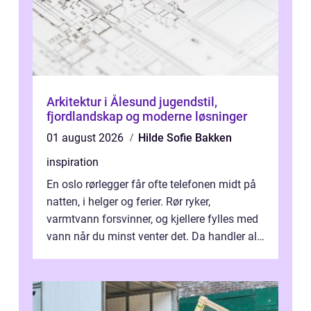
Arkitektur i Ålesund jugendstil,
fjordlandskap og moderne løsninger
01 august 2026
Hilde Sofie Bakken
inspiration
En oslo rørlegger får ofte telefonen midt på
natten, i helger og ferier. Rør ryker,
varmtvann forsvinner, og kjellere fylles med
vann når du minst venter det. Da handler alt
om én ting: å ha noen å ri...