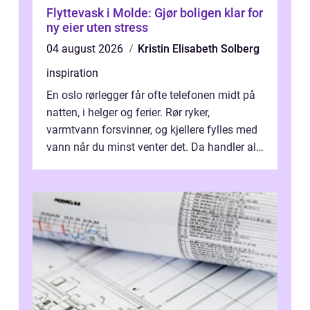
Flyttevask i Molde: Gjør boligen klar for
ny eier uten stress
04 august 2026
Kristin Elisabeth Solberg
inspiration
En oslo rørlegger får ofte telefonen midt på
natten, i helger og ferier. Rør ryker,
varmtvann forsvinner, og kjellere fylles med
vann når du minst venter det. Da handler alt
om én ting: å ha noen å ri...