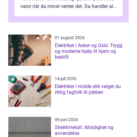
vann når du minst venter det. Da handler alt
om én ting: å ha noen å ri...
01 august 2026
Elektriker i Asker og Oslo: Trygg
og moderne hjelp til hjem og
bedrift
14 juli 2026
Elektriker i molde slik velger du
riktig fagfolk til jobben
09 juni 2026
Strekkmetall: Allsidighet og
anvendelse