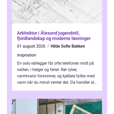
Arkitektur i Ålesund jugendstil,
fjordlandskap og moderne løsninger
01 august 2026
Hilde Sofie Bakken
inspiration
En oslo rørlegger får ofte telefonen midt på
natten, i helger og ferier. Rør ryker,
varmtvann forsvinner, og kjellere fylles med
vann når du minst venter det. Da handler alt
om én ting: å ha noen å ri...