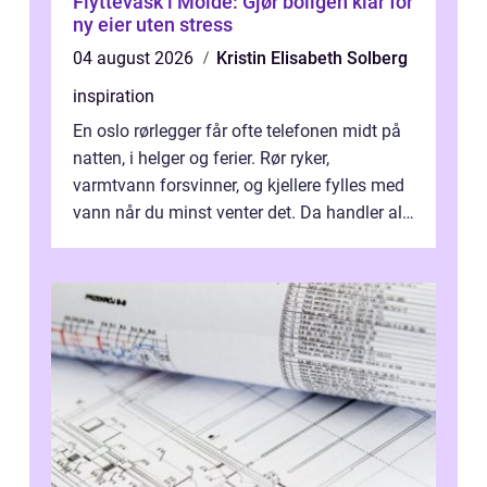
Flyttevask i Molde: Gjør boligen klar for
ny eier uten stress
04 august 2026
Kristin Elisabeth Solberg
inspiration
En oslo rørlegger får ofte telefonen midt på
natten, i helger og ferier. Rør ryker,
varmtvann forsvinner, og kjellere fylles med
vann når du minst venter det. Da handler alt
om én ting: å ha noen å ri...