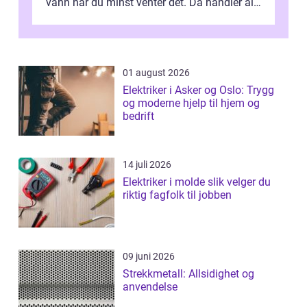
vann når du minst venter det. Da handler alt
om én ting: å ha noen å ri...
01 august 2026
Elektriker i Asker og Oslo: Trygg
og moderne hjelp til hjem og
bedrift
14 juli 2026
Elektriker i molde slik velger du
riktig fagfolk til jobben
09 juni 2026
Strekkmetall: Allsidighet og
anvendelse