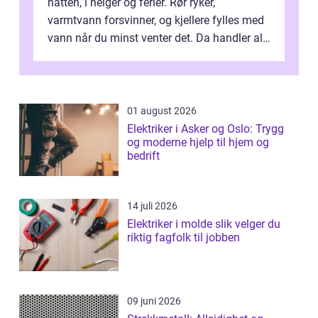
natten, i helger og ferier. Rør ryker,
varmtvann forsvinner, og kjellere fylles med
vann når du minst venter det. Da handler alt
om én ting: å ha noen å ri...
01 august 2026
Elektriker i Asker og Oslo: Trygg
og moderne hjelp til hjem og
bedrift
14 juli 2026
Elektriker i molde slik velger du
riktig fagfolk til jobben
09 juni 2026