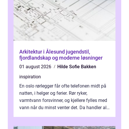
Arkitektur i Ålesund jugendstil,
fjordlandskap og moderne løsninger
01 august 2026
Hilde Sofie Bakken
inspiration
En oslo rørlegger får ofte telefonen midt på
natten, i helger og ferier. Rør ryker,
varmtvann forsvinner, og kjellere fylles med
vann når du minst venter det. Da handler alt
om én ting: å ha noen å ri...