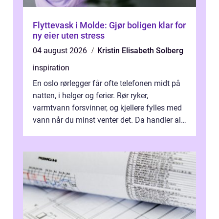
Flyttevask i Molde: Gjør boligen klar for
ny eier uten stress
04 august 2026
Kristin Elisabeth Solberg
inspiration
En oslo rørlegger får ofte telefonen midt på
natten, i helger og ferier. Rør ryker,
varmtvann forsvinner, og kjellere fylles med
vann når du minst venter det. Da handler alt
om én ting: å ha noen å ri...