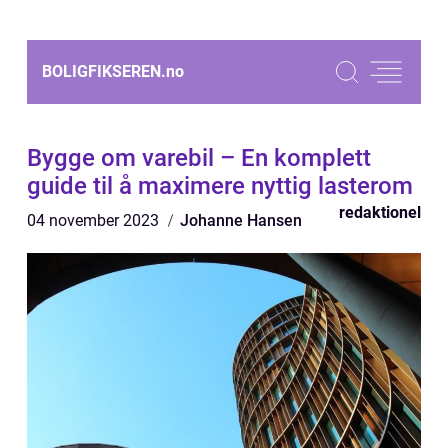
BOLIGFIKSEREN.
no
Bygge om varebil – En komplett
guide til å maximere nyttig lasterom
redaktionel
04 november 2023
Johanne Hansen