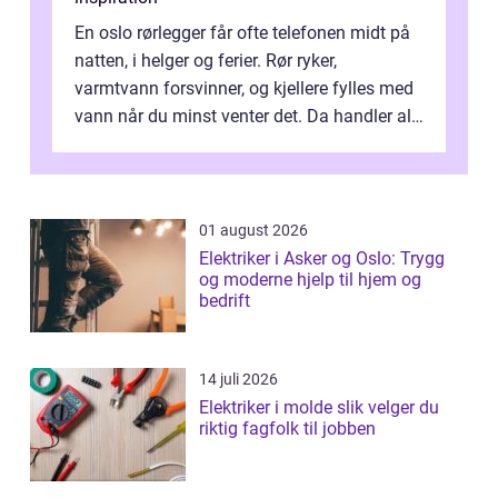
En oslo rørlegger får ofte telefonen midt på
natten, i helger og ferier. Rør ryker,
varmtvann forsvinner, og kjellere fylles med
vann når du minst venter det. Da handler alt
om én ting: å ha noen å ri...
01 august 2026
Elektriker i Asker og Oslo: Trygg
og moderne hjelp til hjem og
bedrift
14 juli 2026
Elektriker i molde slik velger du
riktig fagfolk til jobben