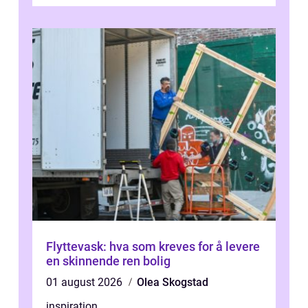
om én ting: å ha noen å ri...
Flyttevask: hva som kreves for å levere
en skinnende ren bolig
01 august 2026
Olea Skogstad
inspiration