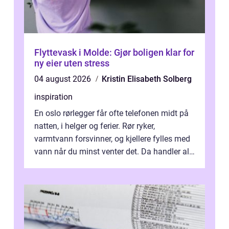
Flyttevask i Molde: Gjør boligen klar for
ny eier uten stress
04 august 2026
Kristin Elisabeth Solberg
inspiration
En oslo rørlegger får ofte telefonen midt på
natten, i helger og ferier. Rør ryker,
varmtvann forsvinner, og kjellere fylles med
vann når du minst venter det. Da handler alt
om én ting: å ha noen å ri...