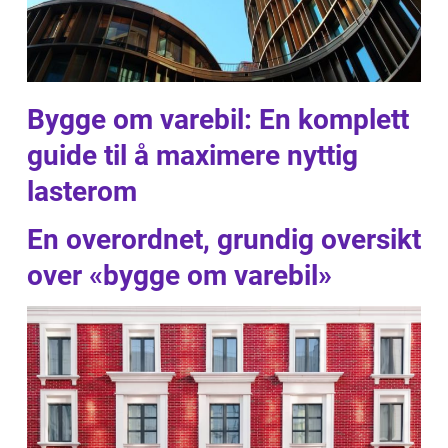
Bygge om varebil: En komplett
guide til å maximere nyttig
lasterom
En overordnet, grundig oversikt
over «bygge om varebil»