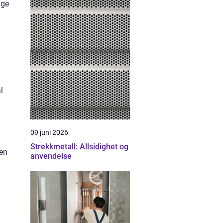
nge
l
09 juni 2026
Strekkmetall: Allsidighet og
ten
anvendelse