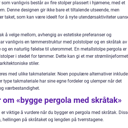
som vanligvis består av fire stolper plassert i hjørnene, med et
m. Denne designen gir ikke bare et tiltalende utseende, men
 taket, som kan være ideelt for å nyte utendørsaktiviteter uans
tak å velge mellom, avhengig av estetiske preferanser og
 har vanligvis en tømmerstruktur med polstolper og en skråtak av
de og en naturlig følelse til uterommet. En metallstolpe pergola er
tolper i stedet for tømmer. Dette kan gi et mer strømlinjeformet
rkitektoniske stiler.
res med ulike takmaterialer. Noen populære alternativer inklude
ver type takmateriale har sine egne fordeler og ulemper når det
 og værbestandighet.
er om «bygge pergola med skråtak»
m er viktige å vurdere når du bygger en pergola med skråtak. Diss
, hellingen på skråtaket og lengden på tverrstagene.