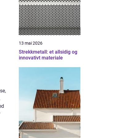
13 mai 2026
Strekkmetall: et allsidig og
innovativt materiale
se,
,
ed
r