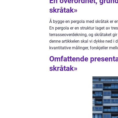
En overordnet, grun
skråtak»
Å bygge en pergola med skråtak er en 
En pergola er en struktur laget av tr
terrasseoverdekning, og skråtaket gir
denne artikkelen skal vi dykke ned i 
kvantitative målinger, forskjeller mel
Omfattende presenta
skråtak»