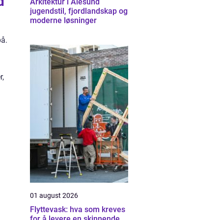
d
Arkitektur i Ålesund
jugendstil, fjordlandskap og
moderne løsninger
på.
r,
01 august 2026
Flyttevask: hva som kreves
for å levere en skinnende