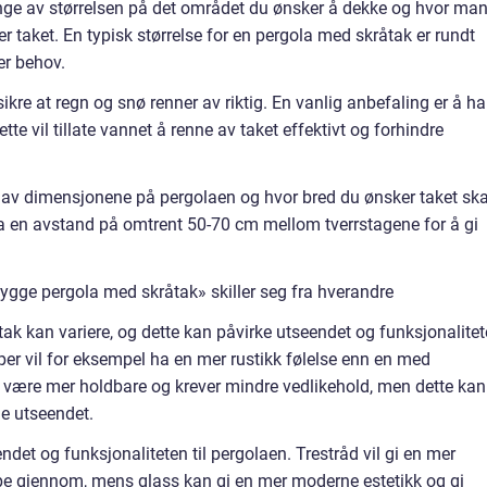
ge av størrelsen på det området du ønsker å dekke og hvor ma
r taket. En typisk størrelse for en pergola med skråtak er rundt
er behov.
sikre at regn og snø renner av riktig. En vanlig anbefaling er å ha
te vil tillate vannet å renne av taket effektivt og forhindre
 av dimensjonene på pergolaen og hvor bred du ønsker taket ska
ha en avstand på omtrent 50-70 cm mellom tverrstagene for å gi
ygge pergola med skråtak» skiller seg fra hverandre
tak kan variere, og dette kan påvirke utseendet og funksjonalite
lper vil for eksempel ha en mer rustikk følelse enn en med
å være mer holdbare og krever mindre vedlikehold, men dette kan
e utseendet.
det og funksjonaliteten til pergolaen. Trestråd vil gi en mer
lippe gjennom, mens glass kan gi en mer moderne estetikk og gi