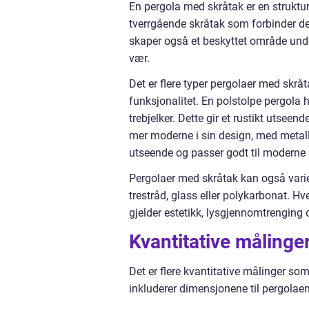
En pergola med skråtak er en struktur 
tverrgående skråtak som forbinder de
skaper også et beskyttet område under
vær.
Det er flere typer pergolaer med skrå
funksjonalitet. En polstolpe pergola
trebjelker. Dette gir et rustikt utseen
mer moderne i sin design, med metalls
utseende og passer godt til moderne a
Pergolaer med skråtak kan også varie
trestråd, glass eller polykarbonat. H
gjelder estetikk, lysgjennomtrenging
Kvantitative måling
Det er flere kvantitative målinger so
inkluderer dimensjonene til pergolaen