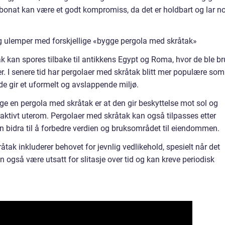
bonat kan være et godt kompromiss, da det er holdbart og lar n
g ulemper med forskjellige «bygge pergola med skråtak»
k kan spores tilbake til antikkens Egypt og Roma, hvor de ble br
. I senere tid har pergolaer med skråtak blitt mer populære som
de gir et uformelt og avslappende miljø.
ge en pergola med skråtak er at den gir beskyttelse mot sol og
aktivt uterom. Pergolaer med skråtak kan også tilpasses etter
n bidra til å forbedre verdien og bruksområdet til eiendommen.
ak inkluderer behovet for jevnlig vedlikehold, spesielt når det
an også være utsatt for slitasje over tid og kan kreve periodisk