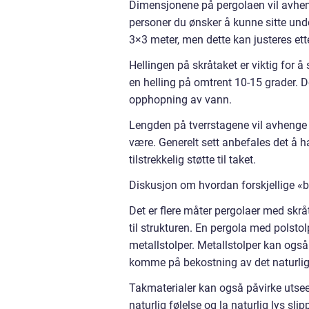
Dimensjonene på pergolaen vil avhen
personer du ønsker å kunne sitte unde
3×3 meter, men dette kan justeres ett
Hellingen på skråtaket er viktig for å 
en helling på omtrent 10-15 grader. Det
opphopning av vann.
Lengden på tverrstagene vil avhenge
være. Generelt sett anbefales det å 
tilstrekkelig støtte til taket.
Diskusjon om hvordan forskjellige «b
Det er flere måter pergolaer med skrå
til strukturen. En pergola med polsto
metallstolper. Metallstolper kan ogs
komme på bekostning av det naturlig
Takmaterialer kan også påvirke utseen
naturlig følelse og la naturlig lys s