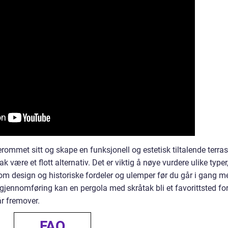
rommet sitt og skape en funksjonell og estetisk tiltalende terras
være et flott alternativ. Det er viktig å nøye vurdere ulike typer
llom design og historiske fordeler og ulemper før du går i gang m
 gjennomføring kan en pergola med skråtak bli et favorittsted fo
r fremover.
FAQ