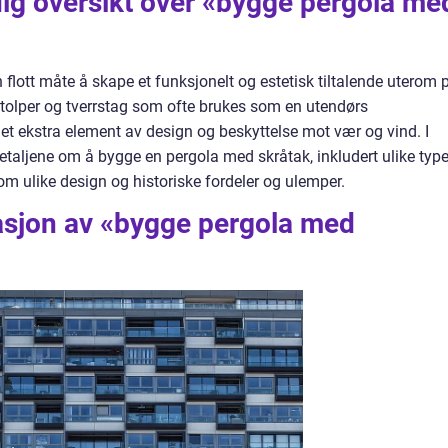
dig oversikt over «bygge pergola me
flott måte å skape et funksjonelt og estetisk tiltalende uterom 
estolper og tverrstag som ofte brukes som en utendørs
 et ekstra element av design og beskyttelse mot vær og vind. I
detaljene om å bygge en pergola med skråtak, inkludert ulike type
lom ulike design og historiske fordeler og ulemper.
sjon av «bygge pergola med