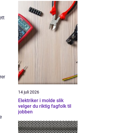
ett
rer
14 juli 2026
Elektriker i molde slik
velger du riktig fagfolk til
jobben
e