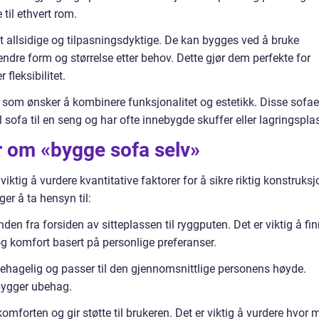
 til ethvert rom.
 allsidige og tilpasningsdyktige. De kan bygges ved å bruke
endre form og størrelse etter behov. Dette gjør dem perfekte for
 fleksibilitet.
e som ønsker å kombinere funksjonalitet og estetikk. Disse sofa
sofa til en seng og har ofte innebygde skuffer eller lagringspla
r om «bygge sofa selv»
iktig å vurdere kvantitative faktorer for å sikre riktig konstruksj
er å ta hensyn til:
nden fra forsiden av sitteplassen til ryggputen. Det er viktig å fi
 og komfort basert på personlige preferanser.
ehagelig og passer til den gjennomsnittlige personens høyde.
rebygger ubehag.
forten og gir støtte til brukeren. Det er viktig å vurdere hvor 