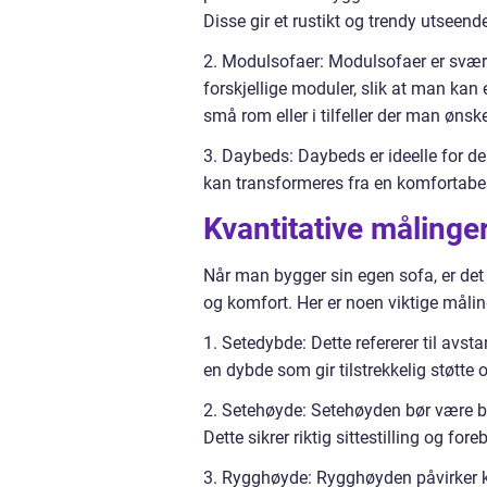
Disse gir et rustikt og trendy utseende
2. Modulsofaer: Modulsofaer er svært
forskjellige moduler, slik at man kan 
små rom eller i tilfeller der man ønsker
3. Daybeds: Daybeds er ideelle for d
kan transformeres fra en komfortabel 
Kvantitative målinge
Når man bygger sin egen sofa, er det v
og komfort. Her er noen viktige måling
1. Setedybde: Dette refererer til avsta
en dybde som gir tilstrekkelig støtte
2. Setehøyde: Setehøyden bør være b
Dette sikrer riktig sittestilling og fo
3. Rygghøyde: Rygghøyden påvirker kom