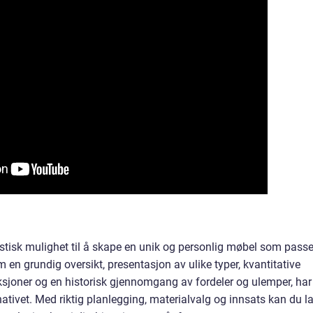
astisk mulighet til å skape en unik og personlig møbel som passe
m en grundig oversikt, presentasjon av ulike typer, kvantitative
joner og en historisk gjennomgang av fordeler og ulemper, har 
ativet. Med riktig planlegging, materialvalg og innsats kan du l