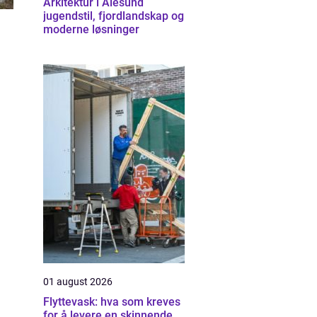
Arkitektur i Ålesund
jugendstil, fjordlandskap og
moderne løsninger
01 august 2026
Flyttevask: hva som kreves
for å levere en skinnende