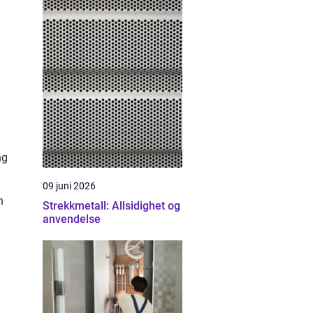
ng
09 juni 2026
n
Strekkmetall: Allsidighet og
anvendelse