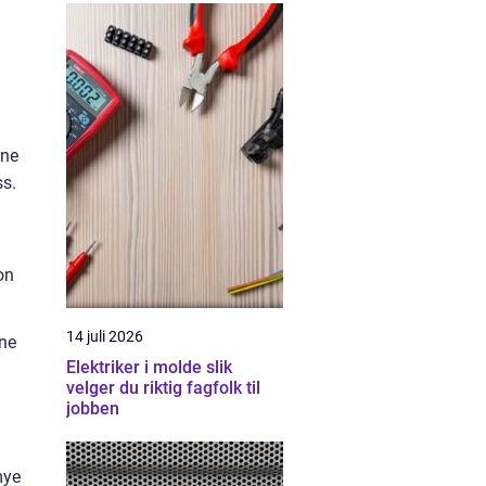
ene
ss.
on
14 juli 2026
nne
Elektriker i molde slik
velger du riktig fagfolk til
jobben
mye