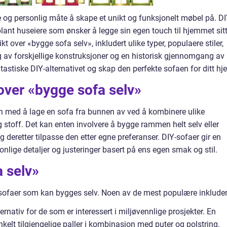
e og personlig måte å skape et unikt og funksjonelt møbel på. DI
blant huseiere som ønsker å legge sin egen touch til hjemmet sitt
t over «bygge sofa selv», inkludert ulike typer, populaere stiler,
 av forskjellige konstruksjoner og en historisk gjennomgang av
tastiske DIY-alternativet og skap den perfekte sofaen for ditt hj
over «bygge sofa selv»
sen med å lage en sofa fra bunnen av ved å kombinere ulike
g stoff. Det kan enten involvere å bygge rammen helt selv eller
 deretter tilpasse den etter egne preferanser. DIY-sofaer gir en
rsonlige detaljer og justeringer basert på ens egen smak og stil.
 selv»
er sofaer som kan bygges selv. Noen av de mest populære inkluder
lternativ for de som er interessert i miljøvennlige prosjekter. En
kelt tilgjengelige paller i kombinasjon med puter og polstring.