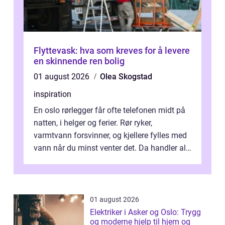
Flyttevask: hva som kreves for å levere
en skinnende ren bolig
01 august 2026
Olea Skogstad
inspiration
En oslo rørlegger får ofte telefonen midt på
natten, i helger og ferier. Rør ryker,
varmtvann forsvinner, og kjellere fylles med
vann når du minst venter det. Da handler alt
om én ting: å ha noen å ri...
01 august 2026
Elektriker i Asker og Oslo: Trygg
og moderne hjelp til hjem og