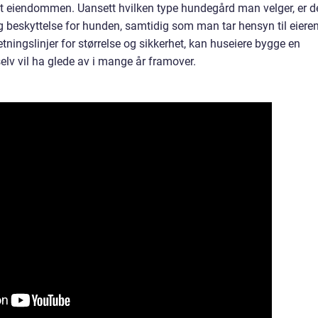
dt eiendommen. Uansett hvilken type hundegård man velger, er d
 og beskyttelse for hunden, samtidig som man tar hensyn til eiere
etningslinjer for størrelse og sikkerhet, kan huseiere bygge en
v vil ha glede av i mange år framover.