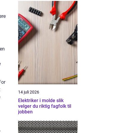
ere
den
e
For
t
14 juli 2026
e
Elektriker i molde slik
velger du riktig fagfolk til
jobben
.