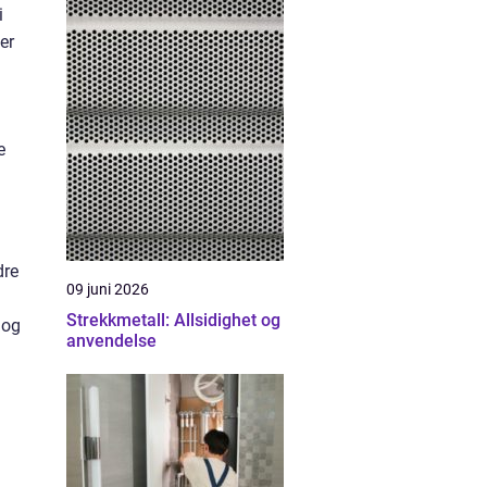
i
er
e
dre
09 juni 2026
Strekkmetall: Allsidighet og
 og
anvendelse