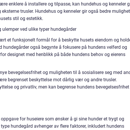
e enklere å installere og tilpasse, kan hundehus og kenneler g
eksterne trusler. Hundehus og kenneler gir også bedre mulighet
usets stil og estetikk.
g ulemper ved ulike typer hundegårder
rt et funksjonelt formål for å beskytte husets eiendom og hold
tid hundegårder også begynte å fokusere på hundens velferd og
for designet med henblikk på både hundens behov og eierens
ye bevegelsesfrihet og muligheten til å sosialisere seg med an
e begrenset beskyttelse mot dårlig vær og andre trusler.
ttelse og privatliv, men kan begrense hundens bevegelsesfrihet
 oppgave for huseiere som ønsker å gi sine hunder et trygt og
g type hundegård avhenger av flere faktorer, inkludert hundens