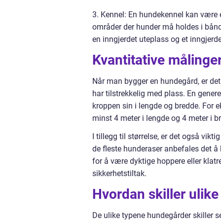
3. Kennel: En hundekennel kan være en
områder der hunder må holdes i bånd.
en inngjerdet uteplass og et inngjerd
Kvantitative måling
Når man bygger en hundegård, er det v
har tilstrekkelig med plass. En gener
kroppen sin i lengde og bredde. For 
minst 4 meter i lengde og 4 meter i b
I tillegg til størrelse, er det også vi
de fleste hunderaser anbefales det å 
for å være dyktige hoppere eller klat
sikkerhetstiltak.
Hvordan skiller ulik
De ulike typene hundegårder skiller se