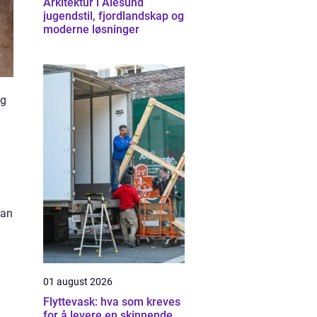
Arkitektur i Ålesund
jugendstil, fjordlandskap og
moderne løsninger
og
kan
01 august 2026
Flyttevask: hva som kreves
for å levere en skinnende