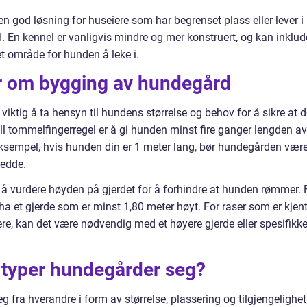
 god løsning for huseiere som har begrenset plass eller lever i
 En kennel er vanligvis mindre og mer konstruert, og kan inklud
et område for hunden å leke i.
er om bygging av hundegård
iktig å ta hensyn til hundens størrelse og behov for å sikre at 
ell tommelfingerregel er å gi hunden minst fire ganger lengden av
eksempel, hvis hunden din er 1 meter lang, bør hundegården vær
redde.
ktig å vurdere høyden på gjerdet for å forhindre at hunden rømmer. 
ha et gjerde som er minst 1,80 meter høyt. For raser som er kjen
rere, kan det være nødvendig med et høyere gjerde eller spesifikk
e typer hundegårder seg?
g fra hverandre i form av størrelse, plassering og tilgjengelighet