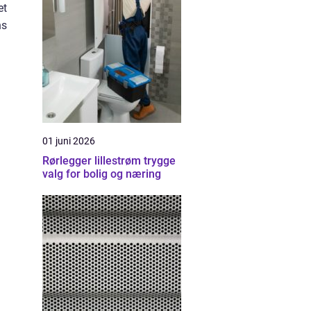
et
ns
01 juni 2026
Rørlegger lillestrøm trygge
valg for bolig og næring