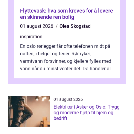
Flyttevask: hva som kreves for å levere
en skinnende ren bolig
01 august 2026
Olea Skogstad
inspiration
En oslo rørlegger får ofte telefonen midt på
natten, i helger og ferier. Rør ryker,
varmtvann forsvinner, og kjellere fylles med
vann når du minst venter det. Da handler alt
om én ting: å ha noen å ri...
01 august 2026
Elektriker i Asker og Oslo: Trygg
og moderne hjelp til hjem og
bedrift