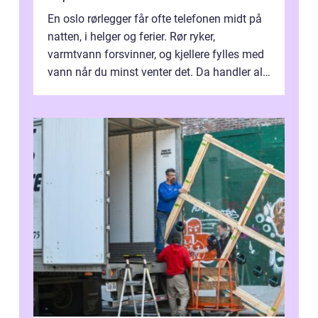
En oslo rørlegger får ofte telefonen midt på
natten, i helger og ferier. Rør ryker,
varmtvann forsvinner, og kjellere fylles med
vann når du minst venter det. Da handler alt
om én ting: å ha noen å ri...