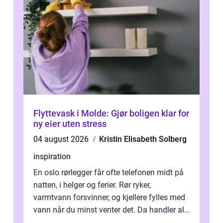
Flyttevask i Molde: Gjør boligen klar for
ny eier uten stress
04 august 2026
Kristin Elisabeth Solberg
inspiration
En oslo rørlegger får ofte telefonen midt på
natten, i helger og ferier. Rør ryker,
varmtvann forsvinner, og kjellere fylles med
vann når du minst venter det. Da handler alt
om én ting: å ha noen å ri...