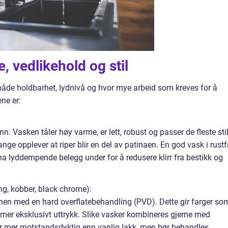
e, vedlikehold og stil
 både holdbarhet, lydnivå og hvor mye arbeid som kreves for å
ne er:
unn. Vasken tåler høy varme, er lett, robust og passer de fleste stil
e opplever at riper blir en del av patinaen. En god vask i rustfr
 ha lyddempende belegg under for å redusere klirr fra bestikk og
ng, kobber, black chrome):
l, men med en hard overflatebehandling (PVD). Dette gir farger so
t mer eksklusivt uttrykk. Slike vasker kombineres gjerne med
r mer motstandsdyktig enn vanlig lakk, men bør behandles