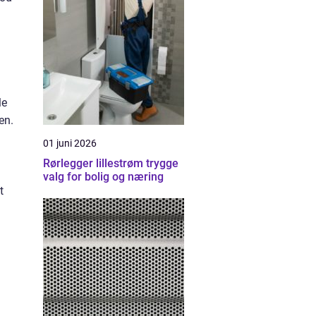
le
en.
01 juni 2026
Rørlegger lillestrøm trygge
valg for bolig og næring
t