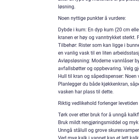
løsning.
Noen nyttige punkter å vurdere:
Dybde i kum: En dyp kum (20 cm eller 
kranen er høy og vanntrykket sterkt. 
Tilbehør: Rister som kan ligge i bunn
en vanlig vask til en liten arbeidsstas
Avløpsløsning: Moderne vannlåser bygge
avfallsbøtter og oppbevaring. Velg gj
Hull til kran og såpedispenser: Noen
Planlegger du både kjøkkenkran, såpedi
vasken har plass til dette.
Riktig vedlikehold forlenger levetiden
Tørk over etter bruk for å unngå kalkf
Bruk mildt rengjøringsmiddel og myk k
Unngå stålull og grove skuresvamper
Ved mye kalk i vannet kan et lett kal