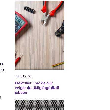
er.
itt
14 juli 2026
Elektriker i molde slik
velger du riktig fagfolk til
jobben
m