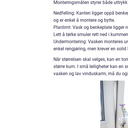
Monteringsmåten styrer både uttrykk 
Nedfelling: Kanten ligger oppå benkep
og er enkel å montere og bytte.
Planlimt: Vask og benkeplate ligger ne
Lett å tørke smuler rett ned i kummen
Undermontering: Vasken monteres unde
enkel rengjøring, men krever en solid
Når størrelsen skal velges, kan en to
større kum. I små leiligheter kan en
vasken og lav vinduskarm, må du og