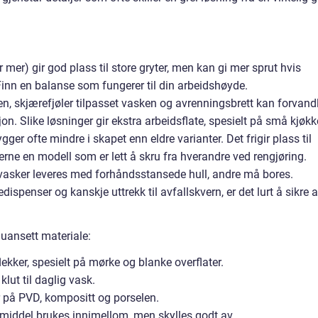
mer) gir god plass til store gryter, men kan gi mer sprut hvis
Finn en balanse som fungerer til din arbeidshøyde.
en, skjærefjøler tilpasset vasken og avrenningsbrett kan forvand
jon. Slike løsninger gir ekstra arbeidsflate, spesielt på små kjøkk
r ofte mindre i skapet enn eldre varianter. Det frigir plass til
erne en modell som er lett å skru fra hverandre ved rengjøring.
 vasker leveres med forhåndsstansede hull, andre må bores.
spenser og kanskje uttrekk til avfallskvern, er det lurt å sikre a
 uansett materiale:
lekker, spesielt på mørke og blanke overflater.
lut til daglig vask.
 på PVD, kompositt og porselen.
kmiddel brukes innimellom, men skylles godt av.