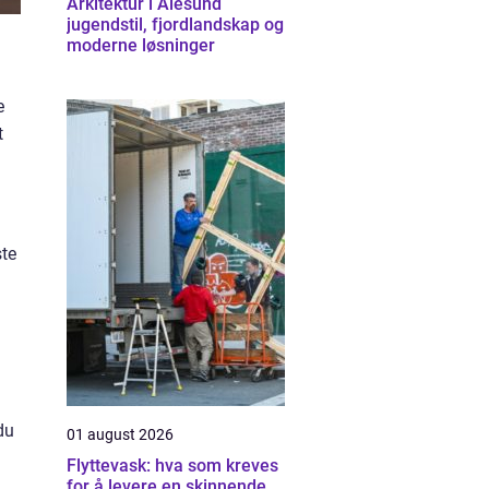
Arkitektur i Ålesund
jugendstil, fjordlandskap og
moderne løsninger
e
t
ste
du
01 august 2026
Flyttevask: hva som kreves
for å levere en skinnende