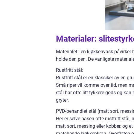
Materialer: slitestyrk
Materialet i en kjøkkenvask påvirker
holde den pen. De vanligste materiale
Rustfritt stål:
Rustfritt stål er en klassiker av en gr
Små riper vil komme over tid, men mang
stål har ofte litt tykkere gods og kan
gryter.
PVD-behandlet stål (matt sort, messi
Her er selve basen ofte rustfritt stå
matt sort, messing eller kobber, og e
matchende kjøkkenkran. Overflaten e