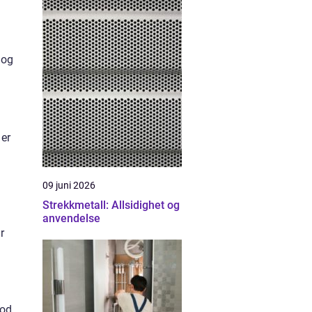
 og
 er
09 juni 2026
Strekkmetall: Allsidighet og
anvendelse
r
god