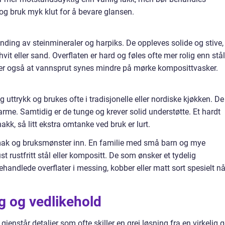
g bruk myk klut for å bevare glansen.
nding av steinmineraler og harpiks. De oppleves solide og stive,
vit eller sand. Overflaten er hard og føles ofte mer rolig enn stål
ker også at vannsprut synes mindre på mørke komposittvasker.
g uttrykk og brukes ofte i tradisjonelle eller nordiske kjøkken. De
varme. Samtidig er de tunge og krever solid understøtte. Et hardt
akk, så litt ekstra omtanke ved bruk er lurt.
 smak og bruksmønster inn. En familie med små barn og mye
st rustfritt stål eller kompositt. De som ønsker et tydelig
handlede overflater i messing, kobber eller matt sort spesielt nå
lg og vedlikehold
 gjenstår detaljer som ofte skiller en grei løsning fra en virkelig 