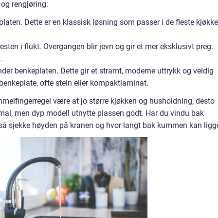
og rengjøring:
laten. Dette er en klassisk løsning som passer i de fleste kjøkk
sten i flukt. Overgangen blir jevn og gir et mer eksklusivt preg.
.
r benkeplaten. Dette gir et stramt, moderne uttrykk og veldig
 benkeplate, ofte stein eller kompaktlaminat.
mmelfingerregel være at jo større kjøkken og husholdning, desto
 smal, men dyp modell utnytte plassen godt. Har du vindu bak
så sjekke høyden på kranen og hvor langt bak kummen kan ligg