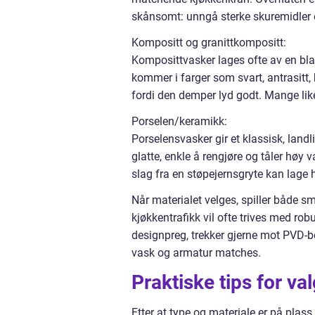
skånsomt: unngå sterke skuremidler o
Kompositt og granittkompositt:
Komposittvasker lages ofte av en bla
kommer i farger som svart, antrasitt, h
fordi den demper lyd godt. Mange li
Porselen/keramikk:
Porselensvasker gir et klassisk, landli
glatte, enkle å rengjøre og tåler høy 
slag fra en støpejernsgryte kan lage h
Når materialet velges, spiller både
kjøkkentrafikk vil ofte trives med robu
designpreg, trekker gjerne mot PVD-be
vask og armatur matches.
Praktiske tips for va
Etter at type og materiale er på plass,