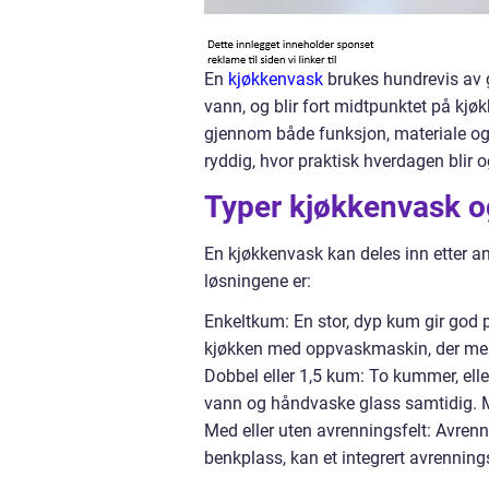
En
kjøkkenvask
brukes hundrevis av g
vann, og blir fort midtpunktet på kjøk
gjennom både funksjon, materiale og m
ryddig, hvor praktisk hverdagen blir o
Typer kjøkkenvask o
En kjøkkenvask kan deles inn etter a
løsningene er:
Enkeltkum: En stor, dyp kum gir god p
kjøkken med oppvaskmaskin, der mes
Dobbel eller 1,5 kum: To kummer, eller 
vann og håndvaske glass samtidig. Ma
Med eller uten avrenningsfelt: Avrenni
benkplass, kan et integrert avrennings