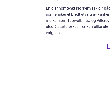
En gjennomtenkt kjøkkenvask gir både 
som ønsker et bredt utvalg av vasker i
merker som Tapwell, Intra og Villero
sted å starte søket. Her kan ulike st
valg tas.
L