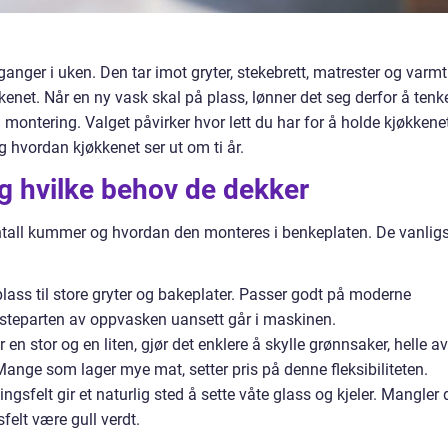
anger i uken. Den tar imot gryter, stekebrett, matrester og varmt
kenet. Når en ny vask skal på plass, lønner det seg derfor å tenk
ontering. Valget påvirker hvor lett du har for å holde kjøkkene
g hvordan kjøkkenet ser ut om ti år.
g hvilke behov de dekker
ntall kummer og hvordan den monteres i benkeplaten. De vanlig
lass til store gryter og bakeplater. Passer godt på moderne
teparten av oppvasken uansett går i maskinen.
en stor og en liten, gjør det enklere å skylle grønnsaker, helle av
nge som lager mye mat, setter pris på denne fleksibiliteten.
ngsfelt gir et naturlig sted å sette våte glass og kjeler. Mangler 
felt være gull verdt.