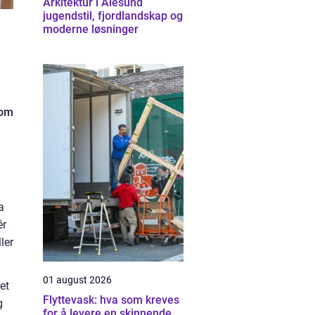
Arkitektur i Ålesund
jugendstil, fjordlandskap og
moderne løsninger
som
a
ér
ler
01 august 2026
et
Flyttevask: hva som kreves
g
for å levere en skinnende