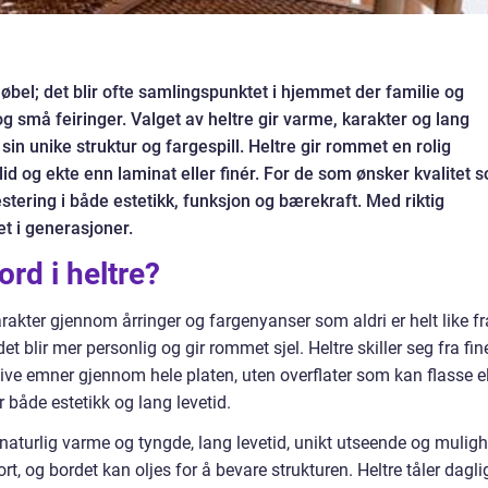
møbel; det blir ofte samlingspunktet i hjemmet der familie og
og små feiringer. Valget av heltre gir varme, karakter og lang
sin unike struktur og fargespill. Heltre gir rommet en rolig
 og ekte enn laminat eller finér. For de som ønsker kvalitet 
vestering i både estetikk, funksjon og bærekraft. Med riktig
t i generasjoner.
rd i heltre?
karakter gjennom årringer og fargenyanser som aldri er helt like fr
et blir mer personlig og gir rommet sjel. Heltre skiller seg fra fin
ive emner gjennom hele platen, uten overflater som kan flasse el
ir både estetikk og lang levetid.
: naturlig varme og tyngde, lang levetid, unikt utseende og muligh
rt, og bordet kan oljes for å bevare strukturen. Heltre tåler dagli