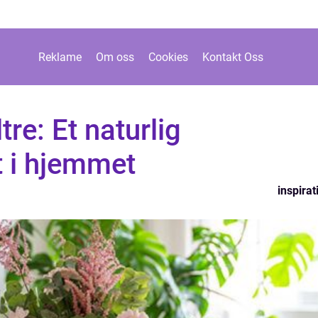
Reklame
Om oss
Cookies
Kontakt Oss
tre: Et naturlig
 i hjemmet
inspirat