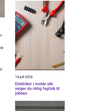
om
oe
ir
14 juli 2026
Elektriker i molde slik
velger du riktig fagfolk til
jobben