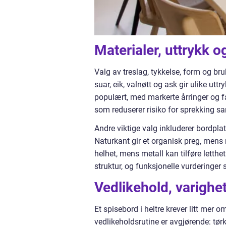
Materialer, uttrykk o
Valg av treslag, tykkelse, form og br
suar, eik, valnøtt og ask gir ulike uttr
populært, med markerte årringer og fa
som reduserer risiko for sprekking s
Andre viktige valg inkluderer bordpla
Naturkant gir et organisk preg, mens r
helhet, mens metall kan tilføre letth
struktur, og funksjonelle vurderinger
Vedlikehold, varighet
Et spisebord i heltre krever litt mer
vedlikeholdsrutine er avgjørende: tør