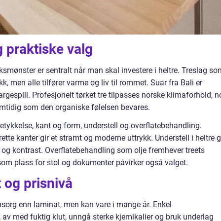
g praktiske valg
uksmønster er sentralt når man skal investere i heltre. Treslag s
ykk, men alle tilfører varme og liv til rommet. Suar fra Bali er
rgespill. Profesjonelt tørket tre tilpasses norske klimaforhold, n
amtidig som den organiske følelsen bevares.
tetykkelse, kant og form, understell og overflatebehandling.
ette kanter gir et stramt og moderne uttrykk. Understell i heltre g
et og kontrast. Overflatebehandling som olje fremhever treets
 som plass for stol og dokumenter påvirker også valget.
 og prisnivå
 omsorg enn laminat, men kan vare i mange år. Enkel
k av med fuktig klut, unngå sterke kjemikalier og bruk underlag