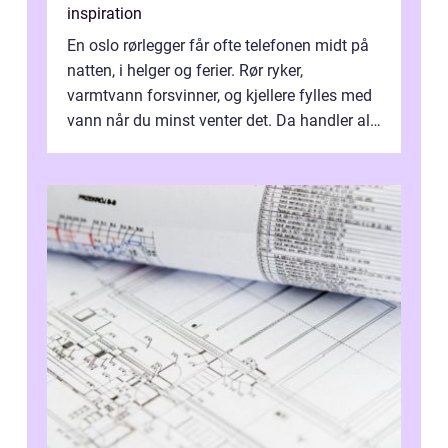
inspiration
En oslo rørlegger får ofte telefonen midt på
natten, i helger og ferier. Rør ryker,
varmtvann forsvinner, og kjellere fylles med
vann når du minst venter det. Da handler alt
om én ting: å ha noen å ri...