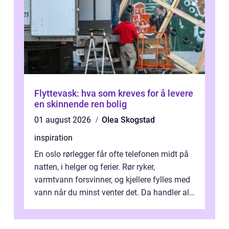
Flyttevask: hva som kreves for å levere
en skinnende ren bolig
01 august 2026
Olea Skogstad
inspiration
En oslo rørlegger får ofte telefonen midt på
natten, i helger og ferier. Rør ryker,
varmtvann forsvinner, og kjellere fylles med
vann når du minst venter det. Da handler alt
om én ting: å ha noen å ri...