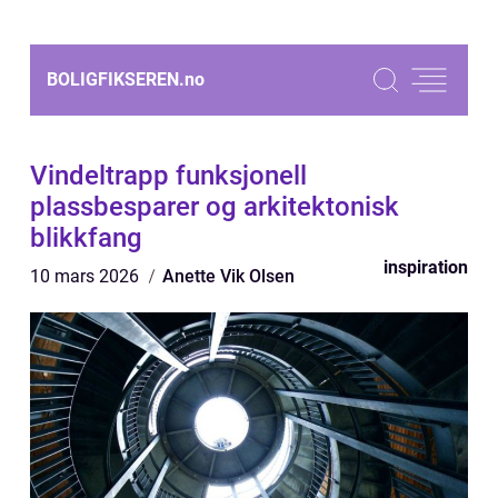
BOLIGFIKSEREN.
no
Vindeltrapp funksjonell
plassbesparer og arkitektonisk
blikkfang
inspiration
10 mars 2026
Anette Vik Olsen