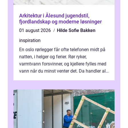
Arkitektur i Ålesund jugendstil,
fjordlandskap og moderne løsninger
01 august 2026
Hilde Sofie Bakken
inspiration
En oslo rørlegger får ofte telefonen midt på
natten, i helger og ferier. Rør ryker,
varmtvann forsvinner, og kjellere fylles med
vann når du minst venter det. Da handler alt
om én ting: å ha noen å ri...