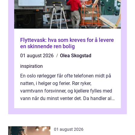
Flyttevask: hva som kreves for å levere
en skinnende ren bolig
01 august 2026
Olea Skogstad
inspiration
En oslo rørlegger får ofte telefonen midt på
natten, i helger og ferier. Rør ryker,
varmtvann forsvinner, og kjellere fylles med
vann når du minst venter det. Da handler alt
om én ting: å ha noen å ri...
01 august 2026