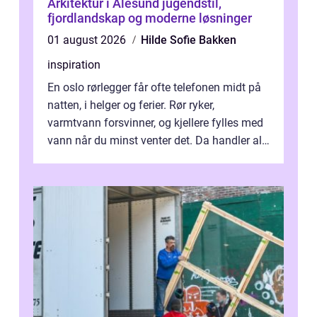
Arkitektur i Ålesund jugendstil,
fjordlandskap og moderne løsninger
01 august 2026
Hilde Sofie Bakken
inspiration
En oslo rørlegger får ofte telefonen midt på
natten, i helger og ferier. Rør ryker,
varmtvann forsvinner, og kjellere fylles med
vann når du minst venter det. Da handler alt
om én ting: å ha noen å ri...