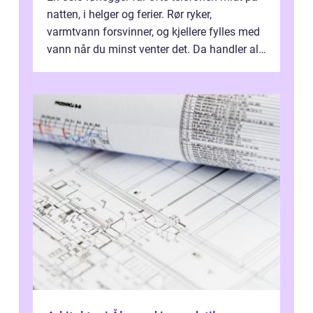
natten, i helger og ferier. Rør ryker,
varmtvann forsvinner, og kjellere fylles med
vann når du minst venter det. Da handler alt
om én ting: å ha noen å ri...